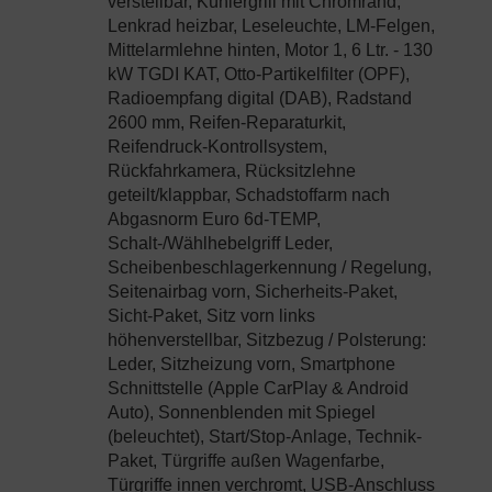
verstellbar, Kühlergrill mit Chromrand,
Lenkrad heizbar, Leseleuchte, LM-Felgen,
Mittelarmlehne hinten, Motor 1, 6 Ltr. - 130
kW TGDI KAT, Otto-Partikelfilter (OPF),
Radioempfang digital (DAB), Radstand
2600 mm, Reifen-Reparaturkit,
Reifendruck-Kontrollsystem,
Rückfahrkamera, Rücksitzlehne
geteilt/klappbar, Schadstoffarm nach
Abgasnorm Euro 6d-TEMP,
Schalt-/Wählhebelgriff Leder,
Scheibenbeschlagerkennung / Regelung,
Seitenairbag vorn, Sicherheits-Paket,
Sicht-Paket, Sitz vorn links
höhenverstellbar, Sitzbezug / Polsterung:
Leder, Sitzheizung vorn, Smartphone
Schnittstelle (Apple CarPlay & Android
Auto), Sonnenblenden mit Spiegel
(beleuchtet), Start/Stop-Anlage, Technik-
Paket, Türgriffe außen Wagenfarbe,
Türgriffe innen verchromt, USB-Anschluss