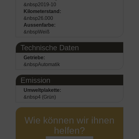
&nbsp2019-10
Kilometerstand:
&nbsp26.000
Aussenfarbe:
&nbspWeiß
Technische Daten
Getriebe:
&nbspAutomatik
Emission
Umweltplakette:
&nbsp4 (Grün)
Wie können wir ihnen
helfen?