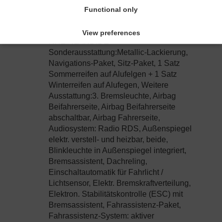
WEITERE FAHRZEUGBILDER FINDEN
Functional only
SIE AUF UNSERER HOMEPAGE
UNTER: WWW.CAR-PLACE-
View preferences
RHEINLAND.DE
Sonderausstattung:Metallic-Lackierung,
Navigations-Paket, Sitz-Paket, 1 Satz
Sommerreifen auf Alufelgen + 1 Satz
Winterreifen auf Alufegen, Weitere
Ausstattung:3. Bremsleuchte, Airbag
Beifahrerseite, Airbag Beifahrerseite
abschaltbar, Airbag Fahrerseite,
Audiosystem: Radio RDS, Außenspiegel
elektr. verstell- und heizbar, beide,
Blinkleuchte in Außenspiegel integriert,
Bremsassistent, Dachreling,
Einschaltautomatik für Fahrlicht /
Lichtsensor, Elektr. Bremskraftverteilung,
Elektron. Stabilitätskontrolle (ESC) mit
Bremsassistent, Fahrassistenz-Paket,
Fahrassistenz-System: aktiver