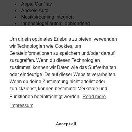
Apple CarPlay
Android Auto
Musikstreaming integriert
Innenspiegel autom. abblendend
Gepäckraumabtrennung
Geschwindigkeitsbegrenzer
Um dir ein optimales Erlebnis zu bieten, verwenden
HU neu
wir Technologien wie Cookies, um
Inspektion neu
Geräteinformationen zu speichern und/oder darauf
Abstandswarner
zuzugreifen. Wenn du diesen Technologien
zustimmst, können wir Daten wie das Surfverhalten
Beschreibung:
oder eindeutige IDs auf dieser Website verarbeiten.
Sehr gepflegtes Gebrauchtfahrzeug aus
Wenn du deine Zustimmung nicht erteilst oder
2.Hand
zurückziehst, können bestimmte Merkmale und
SCHECKHEFTGEPFLEGT alle
Funktionen beeinträchtigt werden.
Read more
-
Inspektionen (Service) bei
Vertragswerkstatt durchgeführt
Impressum
letzte Inspektion (Service) bei 24771 km
am 08/10/2025
Accept all
HU & AU Neu
Dekra Siegel (Gutachten) auf Wunsch