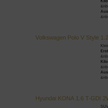
Kil
&nb
Aus
&nb
Volkswagen Polo V Style 1.
Kle
Ers
&nb
Kil
&nb
Aus
&nb
Hyundai KONA 1.6 T-GDI 2
SUV