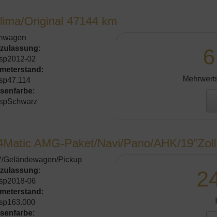
Klima/Original 47144 km
inwagen
tzulassung:
6
sp2012-02
ometerstand:
Mehrwerts
sp47.114
senfarbe:
spSchwarz
4Matic AMG-Paket/Navi/Pano/AHK/19"Zoll
/Geländewagen/Pickup
tzulassung:
2
sp2018-06
ometerstand:
sp163.000
senfarbe: