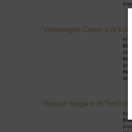
&nb
Volkswagen Caddy 1.6i Kast
And
Ers
&nb
Kil
&nb
Aus
&nb
Renault Megane III TomTom
Kom
Ers
&nb