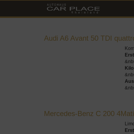
Skip
to
content
Audi A6 Avant 50 TDI quattr
Kom
Ers
&nb
Kil
&nb
Aus
&nb
Mercedes-Benz C 200 4Mati
Lim
Ers