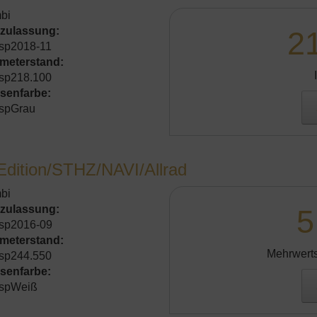
bi
tzulassung:
2
sp2018-11
ometerstand:
sp218.100
senfarbe:
spGrau
Edition/STHZ/NAVI/Allrad
bi
tzulassung:
5
sp2016-09
ometerstand:
Mehrwerts
sp244.550
senfarbe:
spWeiß