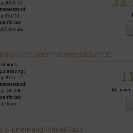
33.
sp2022-06
ometerstand:
sp33.000
senfarbe:
spSchwarz
dition/ACC/Leder/Pano/HeadUp/PDC
/Minibus
tzulassung:
1
sp2016-12
ometerstand:
Mehrwerts
sp136.200
senfarbe:
spOrange
o S-Line/Pano/Virtual/B&O