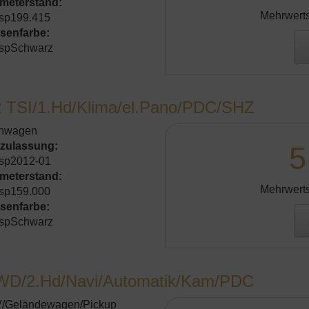
ometerstand:
Mehrwerts
sp199.415
senfarbe:
spSchwarz
2 TSI/1.Hd/Klima/el.Pano/PDC/SHZ
inwagen
tzulassung:
5
sp2012-01
ometerstand:
Mehrwerts
sp159.000
senfarbe:
spSchwarz
WD/2.Hd/Navi/Automatik/Kam/PDC
/Geländewagen/Pickup