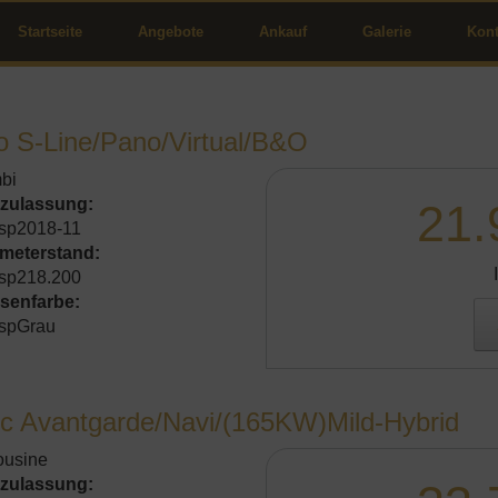
Startseite
Angebote
Ankauf
Galerie
Kont
o S-Line/Pano/Virtual/B&O
bi
tzulassung:
21.
sp2018-11
ometerstand:
sp218.200
senfarbe:
spGrau
c Avantgarde/Navi/(165KW)Mild-Hybrid
ousine
tzulassung: