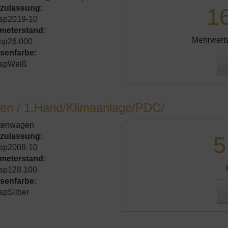
tzulassung:
1
sp2019-10
ometerstand:
Mehrwerts
sp26.000
senfarbe:
spWeiß
en / 1.Hand/Klimaanlage/PDC/
tenwagen
tzulassung:
5
sp2008-10
ometerstand:
sp128.100
senfarbe:
spSilber