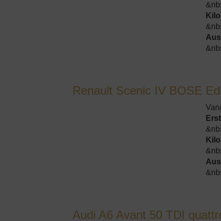
&nb
Kil
&nb
Aus
&nb
Renault Scenic IV BOSE E
Van
Ers
&nb
Kil
&nb
Aus
&nb
Audi A6 Avant 50 TDI quattr