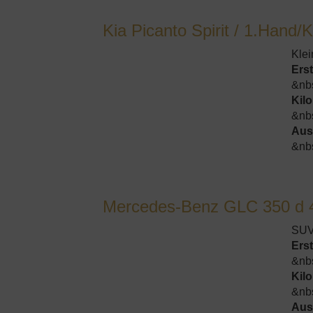
Kia Picanto Spirit / 1.Hand/
Kle
Ers
&nb
Kil
&nb
Aus
&nb
Mercedes-Benz GLC 350 d 
SUV
Ers
&nb
Kil
&nb
Aus