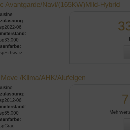
c Avantgarde/Navi/(165KW)Mild-Hybrid
ousine
tzulassung:
3
sp2022-06
ometerstand:
sp33.000
senfarbe:
spSchwarz
 Move /Klima/AHK/Alufelgen
ousine
tzulassung:
7
sp2012-06
ometerstand:
Mehrwerts
sp65.000
senfarbe:
spGrau