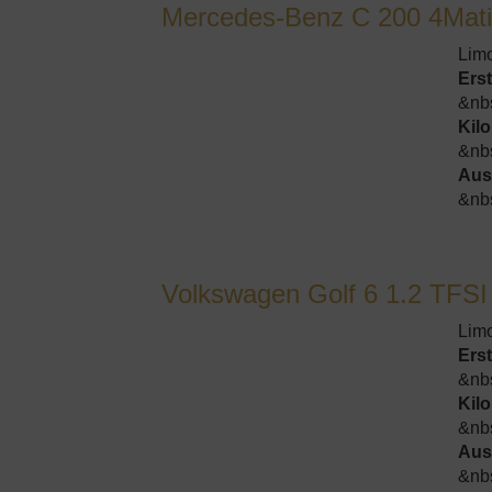
Mercedes-Benz C 200 4Mati
Lim
Ers
&nb
Kil
&nb
Aus
&nb
Volkswagen Golf 6 1.2 TFSI
Lim
Ers
&nb
Kil
&nb
Aus
&nb