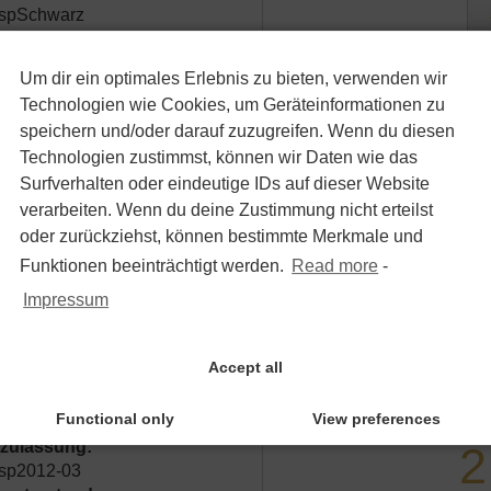
spSchwarz
Um dir ein optimales Erlebnis zu bieten, verwenden wir
en / 1.Hand / Klimaanlage / PDC
Technologien wie Cookies, um Geräteinformationen zu
speichern und/oder darauf zuzugreifen. Wenn du diesen
ere
Technologien zustimmst, können wir Daten wie das
tzulassung:
5
Surfverhalten oder eindeutige IDs auf dieser Website
sp2008-10
verarbeiten. Wenn du deine Zustimmung nicht erteilst
ometerstand:
oder zurückziehst, können bestimmte Merkmale und
sp128.100
Funktionen beeinträchtigt werden.
Read more
-
senfarbe:
spSilber
Impressum
Accept all
 Edition/Gasanlage Prins/AHK
Functional only
View preferences
bi
tzulassung:
2
sp2012-03