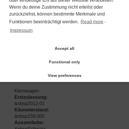
Wenn du deine Zustimmung nicht erteilst oder
2.990 €
zurückziehst, können bestimmte Merkmale und
Funktionen beeinträchtigt werden.
Read more
-
Mehrwertsteuer nicht ausweisbar
Impressum
zum Angebot
Accept all
Functional only
Volkswagen Polo V Style 1.2
TSI/1.Hd/Klima/el.Pano/PDC/SHZ
View preferences
Kleinwagen
Erstzulassung:
&nbsp2012-01
Kilometerstand:
&nbsp159.000
Aussenfarbe:
&nbspSchwarz