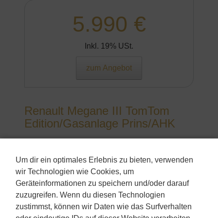
5.990 €
Inkl. 19% USt.
zum Angebot
Renault Megane III TomTom
Edition/Gasanlage Prins/AHK
Kombi
Um dir ein optimales Erlebnis zu bieten, verwenden
Erstzulassung:
wir Technologien wie Cookies, um
&nbsp2012-03
Kilometerstand:
Geräteinformationen zu speichern und/oder darauf
&nbsp199.415
zuzugreifen. Wenn du diesen Technologien
Aussenfarbe:
zustimmst, können wir Daten wie das Surfverhalten
&nbspSchwarz
oder eindeutige IDs auf dieser Website verarbeiten.