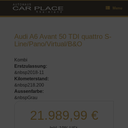
Skip
Menu
to
content
Audi A6 Avant 50 TDI quattro S-
Line/Pano/Virtual/B&O
Kombi
Erstzulassung:
&nbsp2018-11
Kilometerstand:
&nbsp218.200
Aussenfarbe:
&nbspGrau
21.989,99 €