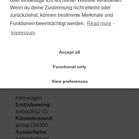
Wenn du deine Zustimmung nicht erteilst oder
2.990 €
zurückziehst, können bestimmte Merkmale und
Funktionen beeinträchtigt werden.
Read more
-
Mehrwertsteuer nicht ausweisbar
Impressum
zum Angebot
Accept all
Functional only
Volkswagen Polo V Style 1.2
TSI/1.Hd/Klima/el.Pano/PDC/SHZ
View preferences
Kleinwagen
Erstzulassung:
&nbsp2012-01
Kilometerstand:
&nbsp159.000
Aussenfarbe:
&nbspSchwarz