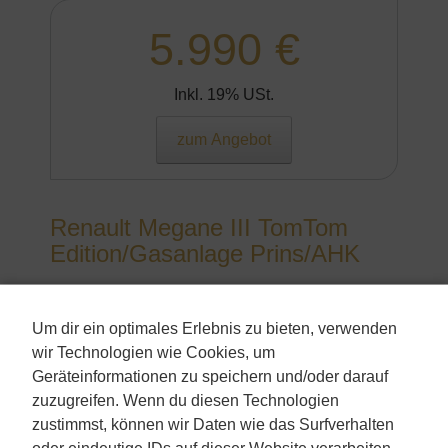
5.990 €
Inkl. 19% USt.
zum Angebot
Renault Megane III TomTom
Edition/Gasanlage Prins/AHK
Kombi
Um dir ein optimales Erlebnis zu bieten, verwenden
Erstzulassung:
wir Technologien wie Cookies, um
&nbsp2012-03
Kilometerstand:
Geräteinformationen zu speichern und/oder darauf
&nbsp199.415
zuzugreifen. Wenn du diesen Technologien
Aussenfarbe:
zustimmst, können wir Daten wie das Surfverhalten
&nbspSchwarz
oder eindeutige IDs auf dieser Website verarbeiten.