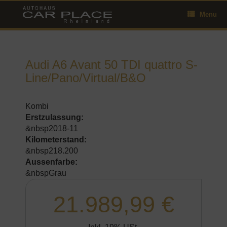
Skip
Menu
to
content
Audi A6 Avant 50 TDI quattro S-
Line/Pano/Virtual/B&O
Kombi
Erstzulassung:
&nbsp2018-11
Kilometerstand:
&nbsp218.200
Aussenfarbe:
&nbspGrau
21.989,99 €