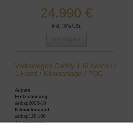
24.990 €
Inkl. 19% USt.
zum Angebot
Volkswagen Caddy 1.6i Kasten /
1.Hand / Klimaanlage / PDC
Andere
Erstzulassung:
&nbsp2008-10
Kilometerstand:
&nbsp128.100
Aussenfarbe:
&nbspSilber