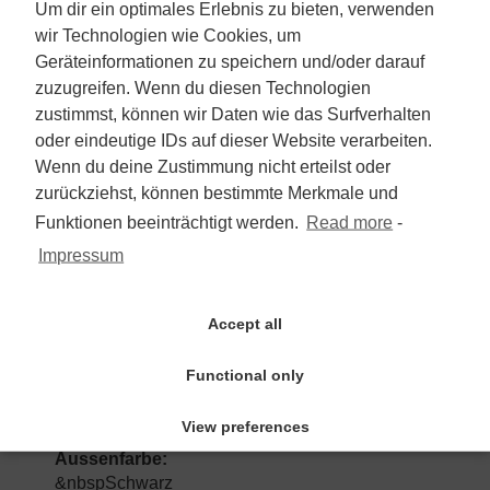
Um dir ein optimales Erlebnis zu bieten, verwenden
wir Technologien wie Cookies, um
5.990 €
Geräteinformationen zu speichern und/oder darauf
zuzugreifen. Wenn du diesen Technologien
Inkl. 19% USt.
zustimmst, können wir Daten wie das Surfverhalten
oder eindeutige IDs auf dieser Website verarbeiten.
zum Angebot
Wenn du deine Zustimmung nicht erteilst oder
zurückziehst, können bestimmte Merkmale und
Funktionen beeinträchtigt werden.
Read more
-
Renault Megane III TomTom
Impressum
Edition/Gasanlage Prins/AHK
Accept all
Kombi
Erstzulassung:
Functional only
&nbsp2012-03
Kilometerstand:
View preferences
&nbsp199.415
Aussenfarbe:
&nbspSchwarz