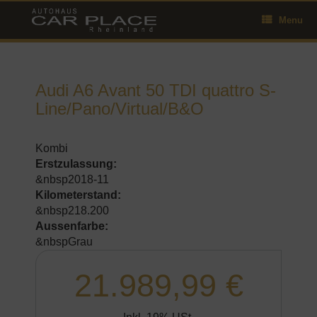
Skip
Menu
to
content
Audi A6 Avant 50 TDI quattro S-
Line/Pano/Virtual/B&O
Kombi
Erstzulassung:
&nbsp2018-11
Kilometerstand:
&nbsp218.200
Aussenfarbe:
&nbspGrau
21.989,99 €