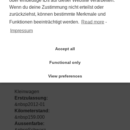
Wenn du deine Zustimmung nicht erteilst oder
2.990 €
zurückziehst, können bestimmte Merkmale und
Funktionen beeinträchtigt werden.
Read more
-
Mehrwertsteuer nicht ausweisbar
Impressum
zum Angebot
Accept all
Functional only
Volkswagen Polo V Style 1.2
TSI/1.Hd/Klima/el.Pano/PDC/SHZ
View preferences
Kleinwagen
Erstzulassung:
&nbsp2012-01
Kilometerstand:
&nbsp159.000
Aussenfarbe:
&nbspSchwarz