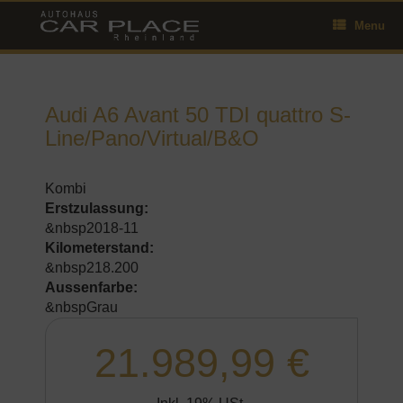
Skip
Menu
to
content
Audi A6 Avant 50 TDI quattro S-
Line/Pano/Virtual/B&O
Kombi
Erstzulassung:
&nbsp2018-11
Kilometerstand:
&nbsp218.200
Aussenfarbe:
&nbspGrau
21.989,99 €