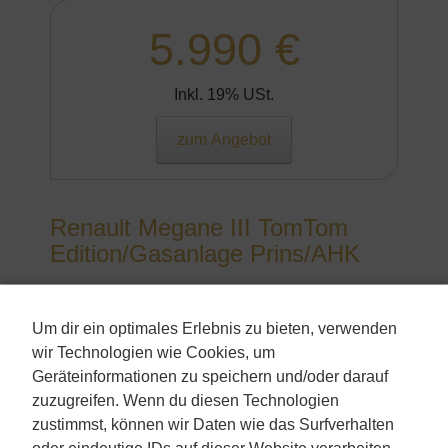
5.990 €
Inkl. 19% USt.
zum Angebot
Renault Megane III TomTom
Edition/Gasanlage Prins/AHK
Kombi
Um dir ein optimales Erlebnis zu bieten, verwenden
Erstzulassung:
wir Technologien wie Cookies, um
&nbsp2012-03
Kilometerstand:
Geräteinformationen zu speichern und/oder darauf
&nbsp199.415
zuzugreifen. Wenn du diesen Technologien
Aussenfarbe:
zustimmst, können wir Daten wie das Surfverhalten
&nbspSchwarz
oder eindeutige IDs auf dieser Website verarbeiten.