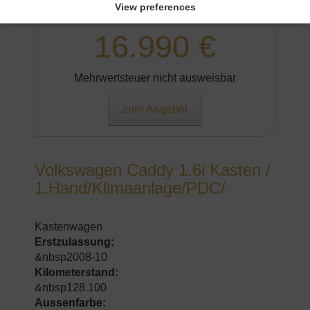
&nbspWeiß
View preferences
16.990 €
Mehrwertsteuer nicht ausweisbar
zum Angebot
Volkswagen Caddy 1.6i Kasten /
1.Hand/Klimaanlage/PDC/
Kastenwagen
Erstzulassung:
&nbsp2008-10
Kilometerstand:
&nbsp128.100
Aussenfarbe: