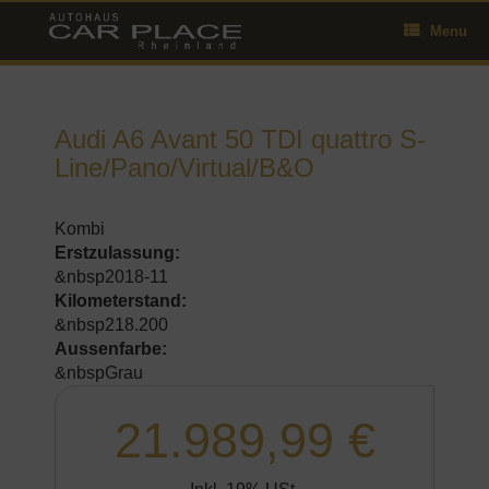
Skip
Menu
to
content
Audi A6 Avant 50 TDI quattro S-
Line/Pano/Virtual/B&O
Kombi
Erstzulassung:
&nbsp2018-11
Kilometerstand:
&nbsp218.200
Aussenfarbe:
&nbspGrau
21.989,99 €