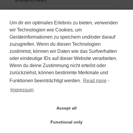
5.990 €
Um dir ein optimales Erlebnis zu bieten, verwenden
wir Technologien wie Cookies, um
Mehrwertsteuer nicht ausweisbar
Geräteinformationen zu speichern und/oder darauf
zuzugreifen. Wenn du diesen Technologien
zum Angebot
zustimmst, können wir Daten wie das Surfverhalten
oder eindeutige IDs auf dieser Website verarbeiten.
Wenn du deine Zustimmung nicht erteilst oder
Hyundai KONA 1.6 T-GDI
zurückziehst, können bestimmte Merkmale und
2WD/2.Hd/Navi/Automatik/Kam/PDC
Funktionen beeinträchtigt werden.
Read more
-
Impressum
SUV/Geländewagen/Pickup
Erstzulassung:
Accept all
&nbsp2019-10
Kilometerstand:
&nbsp26.000
Functional only
Aussenfarbe: