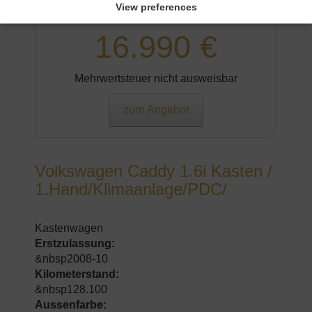
&nbspWeiß
View preferences
16.990 €
Mehrwertsteuer nicht ausweisbar
zum Angebot
Volkswagen Caddy 1.6i Kasten /
1.Hand/Klimaanlage/PDC/
Kastenwagen
Erstzulassung:
&nbsp2008-10
Kilometerstand:
&nbsp128.100
Aussenfarbe: