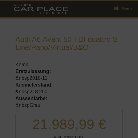
Skip
Menu
to
content
Audi A6 Avant 50 TDI quattro S-
Line/Pano/Virtual/B&O
Kombi
Erstzulassung:
&nbsp2018-11
Kilometerstand:
&nbsp218.200
Aussenfarbe:
&nbspGrau
21.989,99 €