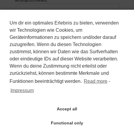
5.990 €
Um dir ein optimales Erlebnis zu bieten, verwenden
wir Technologien wie Cookies, um
Mehrwertsteuer nicht ausweisbar
Geräteinformationen zu speichern und/oder darauf
zuzugreifen. Wenn du diesen Technologien
zum Angebot
zustimmst, können wir Daten wie das Surfverhalten
oder eindeutige IDs auf dieser Website verarbeiten.
Wenn du deine Zustimmung nicht erteilst oder
Hyundai KONA 1.6 T-GDI
zurückziehst, können bestimmte Merkmale und
2WD/2.Hd/Navi/Automatik/Kam/PDC
Funktionen beeinträchtigt werden.
Read more
-
Impressum
SUV/Geländewagen/Pickup
Erstzulassung:
Accept all
&nbsp2019-10
Kilometerstand:
&nbsp26.000
Functional only
Aussenfarbe: