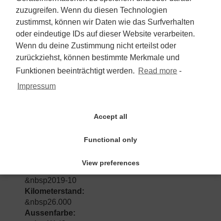
zuzugreifen. Wenn du diesen Technologien
zustimmst, können wir Daten wie das Surfverhalten
5.990 €
oder eindeutige IDs auf dieser Website verarbeiten.
Wenn du deine Zustimmung nicht erteilst oder
Mehrwertsteuer nicht ausweisbar
zurückziehst, können bestimmte Merkmale und
Funktionen beeinträchtigt werden.
Read more
-
zum Angebot
Impressum
Hyundai KONA 1.6 T-GDI
Accept all
2WD/2.Hd/Navi/Automatik/Kam/PDC
Functional only
SUV/Geländewagen/Pickup
View preferences
Erstzulassung:
&nbsp2019-10
Kilometerstand:
&nbsp26.000
Aussenfarbe: