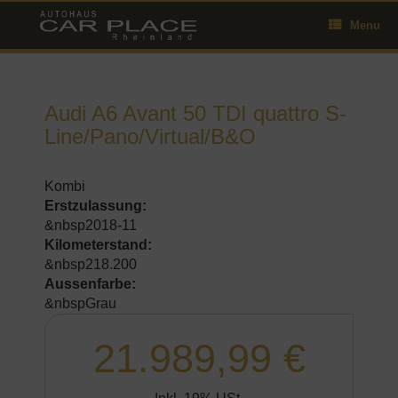
Skip
Menu
to
content
Audi A6 Avant 50 TDI quattro S-
Line/Pano/Virtual/B&O
Kombi
Erstzulassung:
&nbsp2018-11
Kilometerstand:
&nbsp218.200
Aussenfarbe:
&nbspGrau
21.989,99 €