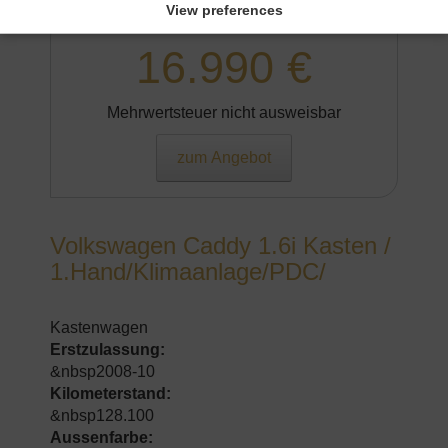
&nbspWeiß
View preferences
16.990 €
Mehrwertsteuer nicht ausweisbar
zum Angebot
Volkswagen Caddy 1.6i Kasten /
1.Hand/Klimaanlage/PDC/
Kastenwagen
Erstzulassung:
&nbsp2008-10
Kilometerstand:
&nbsp128.100
Aussenfarbe: