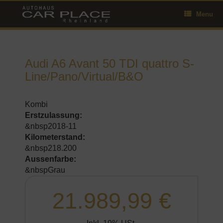
Skip
Menu
to
content
Audi A6 Avant 50 TDI quattro S-
Line/Pano/Virtual/B&O
Kombi
Erstzulassung:
&nbsp2018-11
Kilometerstand:
&nbsp218.200
Aussenfarbe:
&nbspGrau
21.989,99 €