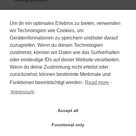
5.990 €
Um dir ein optimales Erlebnis zu bieten, verwenden
wir Technologien wie Cookies, um
Mehrwertsteuer nicht ausweisbar
Geräteinformationen zu speichern und/oder darauf
zuzugreifen. Wenn du diesen Technologien
zum Angebot
zustimmst, können wir Daten wie das Surfverhalten
oder eindeutige IDs auf dieser Website verarbeiten.
Wenn du deine Zustimmung nicht erteilst oder
Hyundai KONA 1.6 T-GDI
zurückziehst, können bestimmte Merkmale und
2WD/2.Hd/Navi/Automatik/Kam/PDC
Funktionen beeinträchtigt werden.
Read more
-
Impressum
SUV/Geländewagen/Pickup
Erstzulassung:
Accept all
&nbsp2019-10
Kilometerstand:
&nbsp26.000
Functional only
Aussenfarbe: