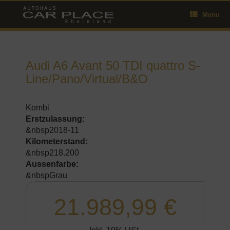
Skip
Menu
to
content
Audi A6 Avant 50 TDI quattro S-
Line/Pano/Virtual/B&O
Kombi
Erstzulassung:
&nbsp2018-11
Kilometerstand:
&nbsp218.200
Aussenfarbe:
&nbspGrau
21.989,99 €