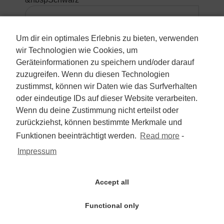
5.990 €
Um dir ein optimales Erlebnis zu bieten, verwenden
wir Technologien wie Cookies, um
Mehrwertsteuer nicht ausweisbar
Geräteinformationen zu speichern und/oder darauf
zuzugreifen. Wenn du diesen Technologien
zum Angebot
zustimmst, können wir Daten wie das Surfverhalten
oder eindeutige IDs auf dieser Website verarbeiten.
Wenn du deine Zustimmung nicht erteilst oder
Hyundai KONA 1.6 T-GDI
zurückziehst, können bestimmte Merkmale und
2WD/2.Hd/Navi/Automatik/Kam/PDC
Funktionen beeinträchtigt werden.
Read more
-
Impressum
SUV/Geländewagen/Pickup
Erstzulassung:
Accept all
&nbsp2019-10
Kilometerstand:
&nbsp26.000
Functional only
Aussenfarbe: