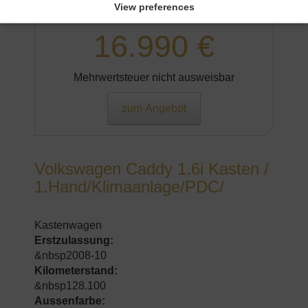
&nbspWeiß
View preferences
16.990 €
Mehrwertsteuer nicht ausweisbar
zum Angebot
Volkswagen Caddy 1.6i Kasten /
1.Hand/Klimaanlage/PDC/
Kastenwagen
Erstzulassung:
&nbsp2008-10
Kilometerstand:
&nbsp128.100
Aussenfarbe: