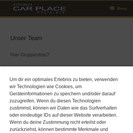
Skip
Menu
to
content
Unser Team
Hier Gruppenfoto?
Hier Prtraitfotos?
Um dir ein optimales Erlebnis zu bieten, verwenden
wir Technologien wie Cookies, um
Geräteinformationen zu speichern und/oder darauf
zuzugreifen. Wenn du diesen Technologien
zustimmst, können wir Daten wie das Surfverhalten
oder eindeutige IDs auf dieser Website verarbeiten.
Autohaus Car-Place-Rheinland ©2026
Wenn du deine Zustimmung nicht erteilst oder
zurückziehst, können bestimmte Merkmale und